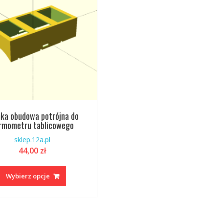
ka obudowa potrójna do
rmometru tablicowego
sklep.12a.pl
44,00
zł
Ten
produkt
Wybierz opcje
ma
wiele
wariantów.
Opcje