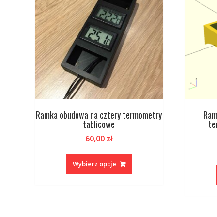
Ramka obudowa na cztery termometry
Ram
tablicowe
te
60,00
zł
Ten
produkt
Wybierz opcje
ma
wiele
wariantów.
Opcje
można