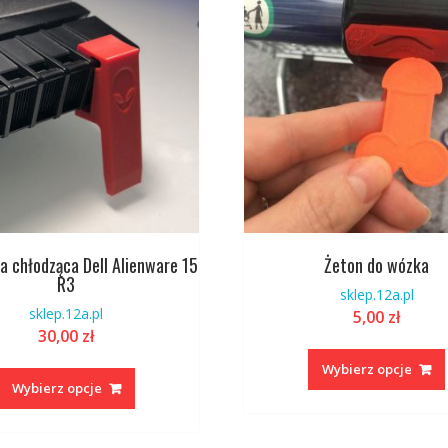
na
stronie
produktu
 chłodząca Dell Alienware 15
Żeton do wózka
R3
sklep.12a.pl
sklep.12a.pl
5,00
zł
30,00
zł
Ten
Wybierz opcje
produkt
Wybierz opcje
ma
wiele