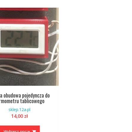
wariantów.
Opcje
można
wybrać
na
stronie
produktu
a obudowa pojedyncza do
rmometru tablicowego
sklep.12a.pl
14,00
zł
Ten
produkt
Wybierz opcje