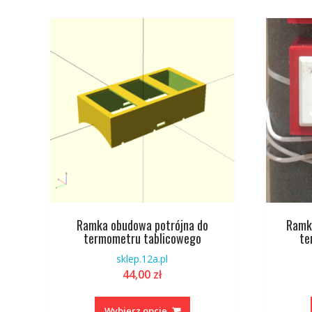
Opcje
można
wybrać
na
stronie
produktu
Ramka obudowa potrójna do
Ramk
termometru tablicowego
te
sklep.12a.pl
44,00
zł
Ten
produkt
Wybierz opcje