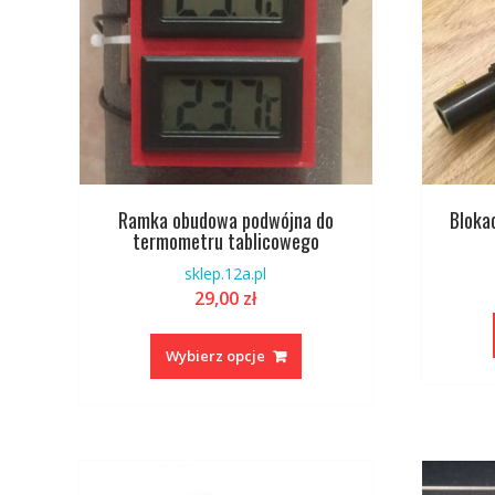
Ramka obudowa podwójna do
Bloka
termometru tablicowego
sklep.12a.pl
29,00
zł
Ten
produkt
Wybierz opcje
ma
wiele
wariantów.
Opcje
można