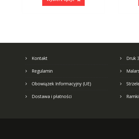
ma
wiele
wariantów.
Opcje
można
wybrać
na
stronie
Kontakt
Druk 
produktu
Regulamin
Malar
Obowiązek Informacyjny (UE)
Strze
Dostawa i płatności
Ramki