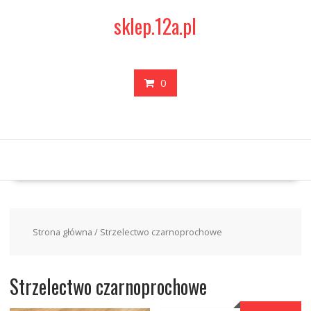
Skip
sklep.12a.pl
to
content
0
Strona główna
/ Strzelectwo czarnoprochowe
Strzelectwo czarnoprochowe