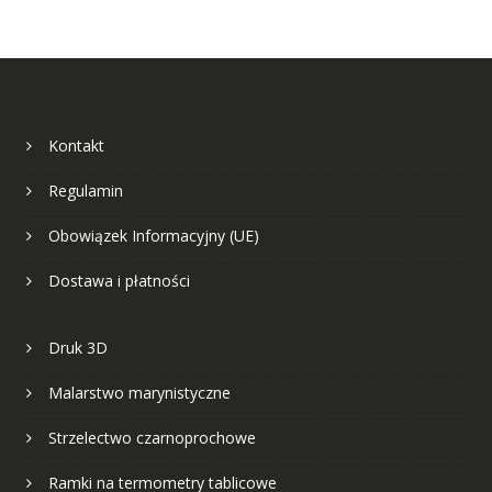
można
można
wybrać
wybrać
na
na
stronie
stronie
produktu
produk
Kontakt
Regulamin
Obowiązek Informacyjny (UE)
Dostawa i płatności
Druk 3D
Malarstwo marynistyczne
Strzelectwo czarnoprochowe
Ramki na termometry tablicowe