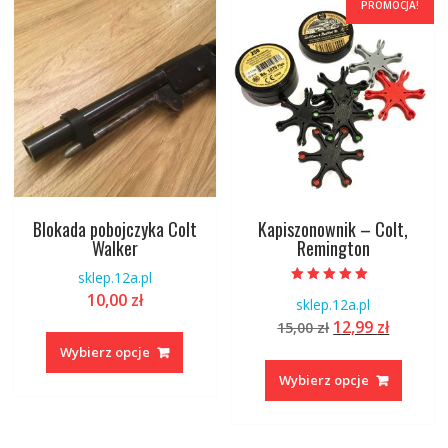
PROMOCJA!
Blokada pobojczyka Colt
Kapiszonownik – Colt,
Walker
Remington
sklep.12a.pl
Oceniono
10,00
zł
sklep.12a.pl
5.00
na 5
Pierwotna
Aktual
12,99
zł
15,00
zł
Ten
cena
cena
produkt
Wybierz opcje
Ten
wynosiła:
wynosi:
ma
produk
Wybierz opcje
15,00 zł.
12,99 zł
wiele
ma
wariantów.
wiele
Opcje
warian