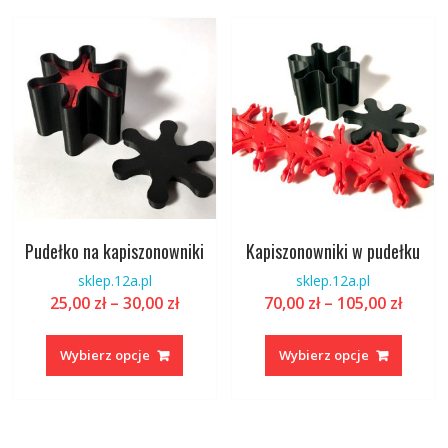
można
Opcje
wybrać
można
na
wybrać
stronie
na
produktu
stronie
produk
Pudełko na kapiszonowniki
Kapiszonowniki w pudełku
sklep.12a.pl
sklep.12a.pl
Zakres
Zakre
25,00
zł
–
30,00
zł
70,00
zł
–
105,00
zł
cen:
cen:
Ten
Ten
od
od
produkt
produk
Wybierz opcje
Wybierz opcje
25,00 zł
70,00 
ma
ma
do
do
wiele
wiele
30,00 zł
105,00
wariantów.
warian
Opcje
Opcje