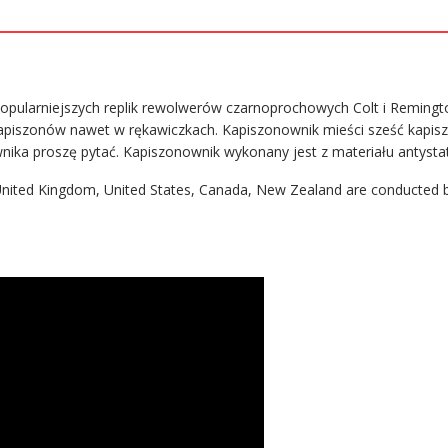
pularniejszych replik rewolwerów czarnoprochowych Colt i Remingto
apiszonów nawet w rękawiczkach. Kapiszonownik mieści sześć kapisz
nika proszę pytać. Kapiszonownik wykonany jest z materiału antystaty
 United Kingdom, United States, Canada, New Zealand are conducted 