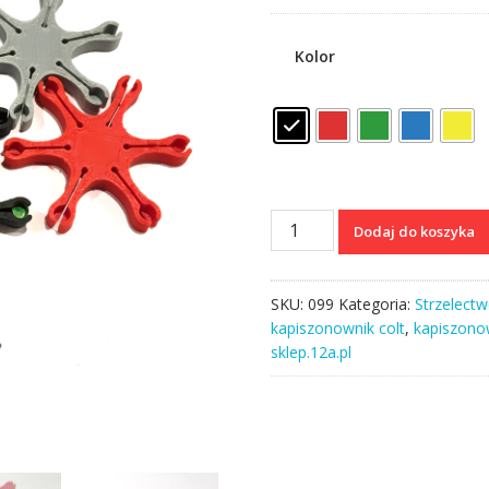
cena
cena
wynosiła:
wynosi:
15,00 zł.
12,99 zł.
Kolor
ilość
Dodaj do koszyka
Kapiszonownik
-
Colt,
SKU:
099
Kategoria:
Strzelect
Remington
kapiszonownik colt
,
kapiszono
sklep.12a.pl