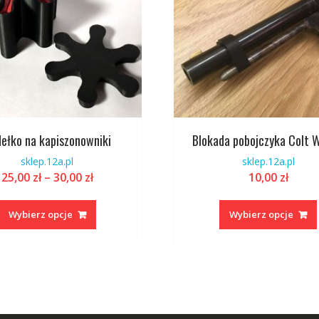
ełko na kapiszonowniki
Blokada pobojczyka Colt 
sklep.12a.pl
sklep.12a.pl
Zakres
25,00
zł
–
30,00
zł
10,00
zł
cen:
Ten
od
produkt
Wybierz opcje
Wybierz opcje
25,00 zł
ma
do
wiele
30,00 zł
wariantów.
Opcje
można
wybrać