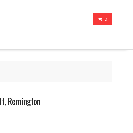
0
lt, Remington