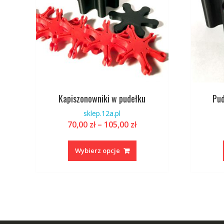
Kapiszonowniki w pudełku
Pud
sklep.12a.pl
Zakres
70,00
zł
–
105,00
zł
cen:
Ten
od
produkt
Wybierz opcje
70,00 zł
ma
do
wiele
105,00 zł
wariantów.
Opcje
można
wybrać