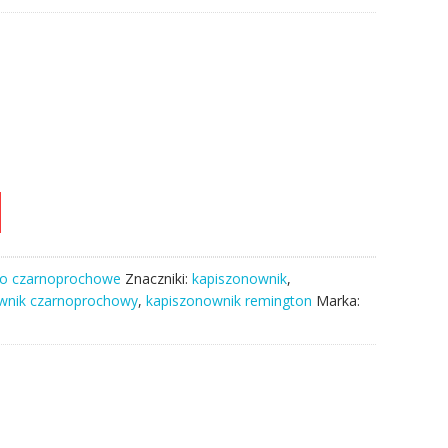
wo czarnoprochowe
Znaczniki:
kapiszonownik
,
wnik czarnoprochowy
,
kapiszonownik remington
Marka: