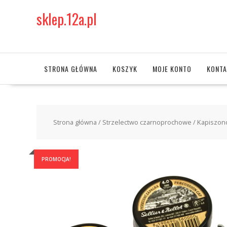
Skip
sklep.12a.pl
to
content
STRONA GŁÓWNA
KOSZYK
MOJE KONTO
KONTA
Strona główna
/
Strzelectwo czarnoprochowe
/ Kapiszono
PROMOCJA!