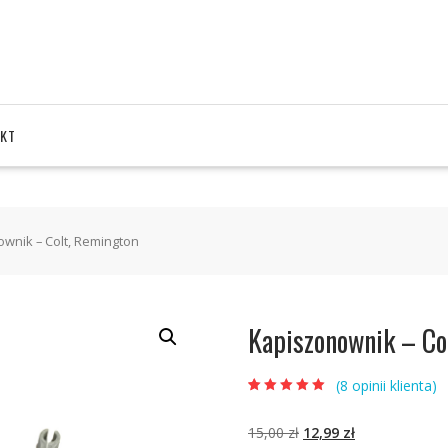
KT
wnik – Colt, Remington
Kapiszonownik – Co
(
8
opinii klienta)
Oceniony
5
5.00
na 5 na
podstawie
ocen
Pierwotna
Aktualna
15,00
zł
12,99
zł
klientów