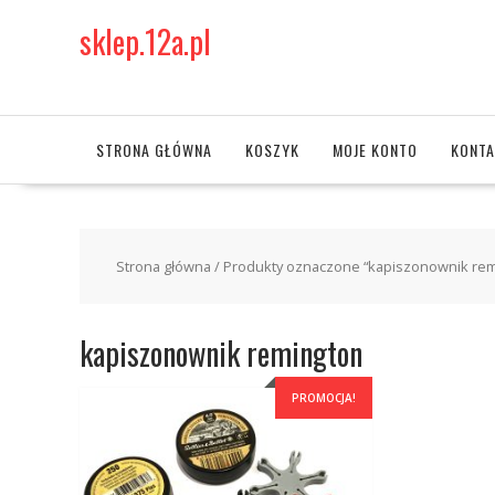
Skip
sklep.12a.pl
to
content
STRONA GŁÓWNA
KOSZYK
MOJE KONTO
KONTA
Strona główna
/ Produkty oznaczone “kapiszonownik rem
kapiszonownik remington
PROMOCJA!