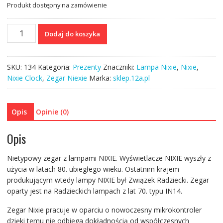
Produkt dostępny na zamówienie
ilość
Dodaj do koszyka
Nixie
Clock
SKU:
134
Kategoria:
Prezenty
Znaczniki:
Lampa Nixie
,
Nixie
,
Nixie Clock
,
Zegar Niexie
Marka:
sklep.12a.pl
Opis
Opinie (0)
Opis
Nietypowy zegar z lampami NIXIE. Wyświetlacze NIXIE wyszły z
użycia w latach 80. ubiegłego wieku. Ostatnim krajem
produkującym wtedy lampy NIXIE był Związek Radziecki. Zegar
oparty jest na Radzieckich lampach z lat 70. typu IN14.
Zegar Nixie pracuje w oparciu o nowoczesny mikrokontroler
dzięki temu nie odbiega dokładnością od współczesnych