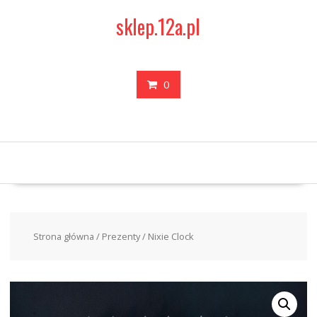
Skip
sklep.12a.pl
to
content
0
Strona główna
/
Prezenty
/ Nixie Clock