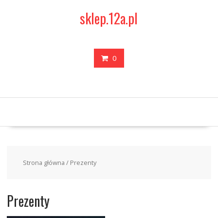
Skip
sklep.12a.pl
to
content
0
Strona główna
/ Prezenty
Prezenty