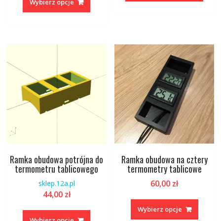
produkt
Wybierz opcje
ma
wiele
wariantów.
Opcje
można
wybrać
na
stronie
produktu
Ramka obudowa potrójna do
Ramka obudowa na cztery
termometru tablicowego
termometry tablicowe
60,00
zł
sklep.12a.pl
44,00
zł
Ten
Ten
produk
Wybierz opcje
produkt
ma
Wybierz opcje