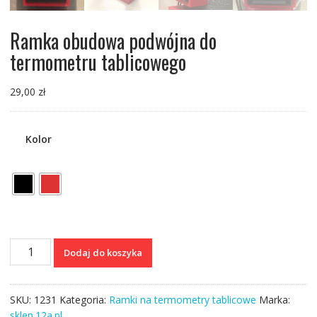
Ramka obudowa podwójna do
termometru tablicowego
29,00
zł
Kolor
ilość
Dodaj do koszyka
Ramka
obudowa
podwójna
SKU:
1231
Kategoria:
Ramki na termometry tablicowe
Marka:
do
sklep.12a.pl