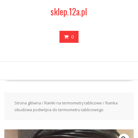
Skip
sklep.12a.pl
to
content
0
Strona główna
/
Ramki na termometry tablicowe
/ Ramka
obudowa podwójna do termometru tablicowego