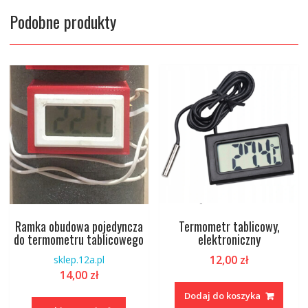
Podobne produkty
Ramka obudowa pojedyncza
Termometr tablicowy,
do termometru tablicowego
elektroniczny
12,00
zł
sklep.12a.pl
14,00
zł
Ten
Dodaj do koszyka