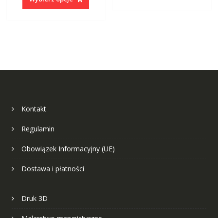
ma
wiele
wiele
warian
wariantów.
Opcje
Opcje
można
można
wybrać
wybrać
na
na
stronie
stronie
produk
produktu
Kontakt
Regulamin
Obowiązek Informacyjny (UE)
Dostawa i płatności
Druk 3D